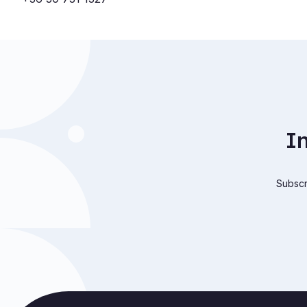
I
Subscri