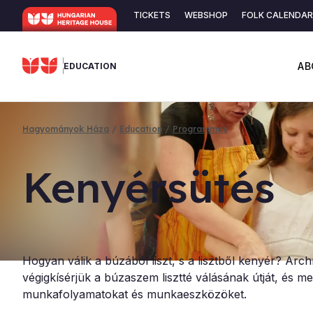
Skip
TICKETS
WEBSHOP
FOLK CALENDAR
to
Secondary
main
content
navigation
AB
EDUCATION
Hagyományok Háza
Education
Programmes
Breadcrumb
Kenyér­sütés
Hogyan válik a búzából liszt, s a lisztből kenyér? Arch
végigkísérjük a búzaszem lisztté válásának útját, és 
munkafolyamatokat és munkaeszközöket.