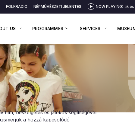
FOLKRADIO
NÉPMŰVÉSZETI JELENTÉS
NOW PLAYING:
Asztali nóták és 
DISPLAY SUBMENU
DISPLAY SUBMENU
DISPLAY 
OUT US
PROGRAMMES
SERVICES
MUSEU
ív film, beszélgetés és játékok segítségével
megismerjük a hozzá kapcsolódó