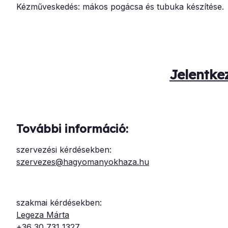
Kézműveskedés: mákos pogácsa és tubuka készítése.
Jelentke
További információ:
szervezési kérdésekben:
szervezes@hagyomanyokhaza.hu
szakmai kérdésekben:
Legeza Márta
+36 30 731 1327