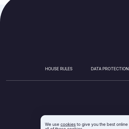
FOOTER
HOUSE RULES
DATA PROTECTION
We use
cookies
to give you the best online
all of these cookies.