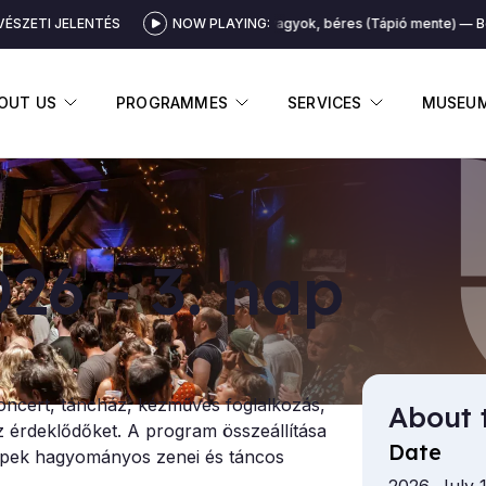
ÉSZETI JELENTÉS
Béres vagyok, béres (Tápió mente)
NOW PLAYING:
Béres vagy
DISPLAY SUBMENU
DISPLAY SUBMENU
DISPLAY 
OUT US
PROGRAMMES
SERVICES
MUSEU
026 - 3. nap
koncert, táncház, kézműves foglalkozás,
About 
z érdeklődőket. A program összeállítása
Date
épek hagyományos zenei és táncos