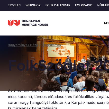
Skip
TICKETS
WEBSHOP
FOLK CALENDAR
FOLKRADIO
NÉPMŰV
to
Secondary
main
content
navigation
AB
Hagyományok Háza
Programmes
Breadcrumb
Folk­Szög­let 2
Az ötnapos fesztivál során 11 népzenei és világzenei 
mesekocsma, táncos előadások és fotókiállítás várja a
során nagy hangsúlyt fektetünk a Kárpát-medencei n
kultúrájának bemutatására.