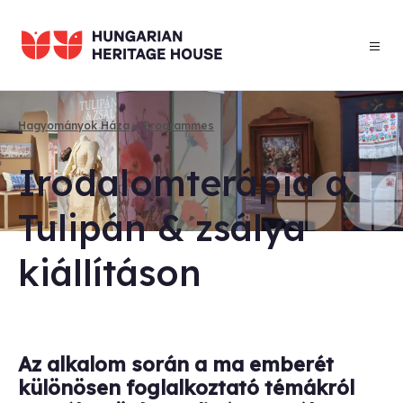
Skip
to
main
content
Hagyományok Háza
Programmes
Breadcrumb
Iroda­lomter­ápia a
Tulipán & zsálya
kiállításon
Az alkalom során a ma emberét
különösen foglalkoztató témákról