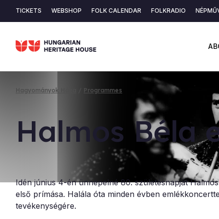
Skip
TICKETS
WEBSHOP
FOLK CALENDAR
FOLKRADIO
NÉPMŰV
to
Secondary
main
content
navigation
AB
Hagyományok Háza
Programmes
Breadcrumb
Hal­mos Béla e
Idén június 4-én ünnepelné 80. születésnapját Halmos 
első prímása. Halála óta minden évben emlékkoncertte
tevékenységére.