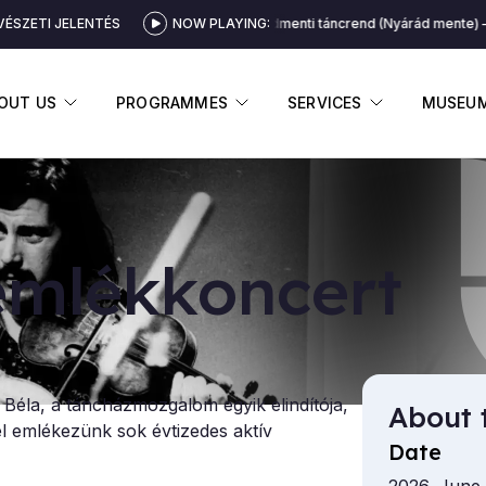
ÉSZETI JELENTÉS
NOW PLAYING:
Nyárádmenti táncrend (Nyárád mente)
DISPLAY SUBMENU
DISPLAY SUBMENU
DISPLAY 
OUT US
PROGRAMMES
SERVICES
MUSEU
m­lékkon­cert
Béla, a táncházmozgalom egyik elindítója,
About 
l emlékezünk sok évtizedes aktív
Date