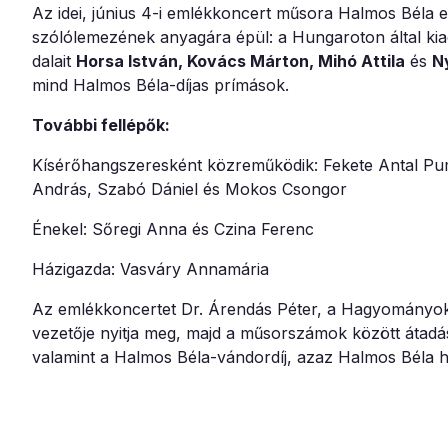
Az idei, június 4-i emlékkoncert műsora Halmos Béla 
szólólemezének anyagára épül: a Hungaroton által ki
dalait
Horsa István, Kovács Márton, Mihó Attila
és
N
mind Halmos Béla-díjas prímások.
További fellépők:
Kísérőhangszeresként közreműködik: Fekete Antal Pum
András, Szabó Dániel és Mokos Csongor
Énekel: Sőregi Anna és Czina Ferenc
Házigazda: Vasváry Annamária
Az emlékkoncertet Dr. Árendás Péter, a Hagyományo
vezetője nyitja meg, majd a műsorszámok között átad
valamint a Halmos Béla-vándordíj, azaz Halmos Béla h