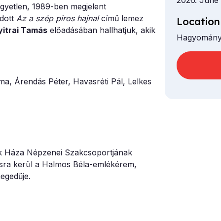
2026. June 
egyetlen, 1989-ben megjelent
adott
Az a szép piros hajnal
című lemez
Location
yitrai Tamás
előadásában hallhatjuk, akik
Hagyomány
a, Árendás Péter, Havasréti Pál, Lelkes
k Háza Népzenei Szakcsoportjának
ásra kerül a Halmos Béla-emlékérem,
egedűje.