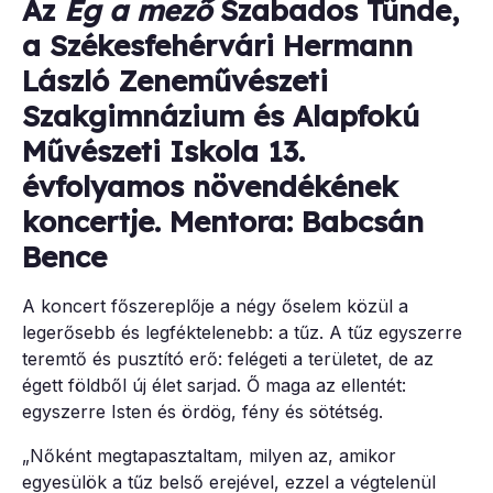
Az
Ég a mező
Szabados Tünde,
a Székesfehérvári Hermann
László Zeneművészeti
Szakgimnázium és Alapfokú
Művészeti Iskola 13.
évfolyamos növendékének
koncertje. Mentora: Babcsán
Bence
A koncert főszereplője a négy őselem közül a
legerősebb és legféktelenebb: a tűz. A tűz egyszerre
teremtő és pusztító erő: felégeti a területet, de az
égett földből új élet sarjad. Ő maga az ellentét:
egyszerre Isten és ördög, fény és sötétség.
„Nőként megtapasztaltam, milyen az, amikor
egyesülök a tűz belső erejével, ezzel a végtelenül