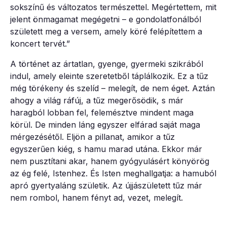
sokszínű és változatos természettel. Megértettem, mit
jelent önmagamat megégetni – e gondolatfonálból
született meg a versem, amely köré felépítettem a
koncert tervét.”
A történet az ártatlan, gyenge, gyermeki szikrából
indul, amely eleinte szeretetből táplálkozik. Ez a tűz
még törékeny és szelíd – melegít, de nem éget. Aztán
ahogy a világ ráfúj, a tűz megerősödik, s már
haragból lobban fel, felemésztve mindent maga
körül. De minden láng egyszer elfárad saját maga
mérgezésétől. Eljön a pillanat, amikor a tűz
egyszerűen kiég, s hamu marad utána. Ekkor már
nem pusztítani akar, hanem gyógyulásért könyörög
az ég felé, Istenhez. És Isten meghallgatja: a hamuból
apró gyertyaláng születik. Az újjászületett tűz már
nem rombol, hanem fényt ad, vezet, melegít.