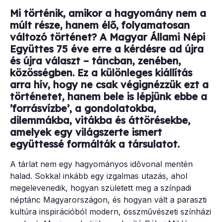
Mi történik, amikor a hagyomány nem a
múlt része, hanem élő, folyamatosan
változó történet? A Magyar Állami Népi
Együttes 75 éve erre a kérdésre ad újra
és újra választ – táncban, zenében,
közösségben. Ez a különleges kiállítás
arra hív, hogy ne csak végignézzük ezt a
történetet, hanem bele is lépjünk ebbe a
’forrásvízbe’, a gondolatokba,
dilemmákba, vitákba és áttörésekbe,
amelyek egy világszerte ismert
együttessé formálták a társulatot.
A tárlat nem egy hagyományos idővonal mentén
halad. Sokkal inkább egy izgalmas utazás, ahol
megelevenedik, hogyan született meg a színpadi
néptánc Magyarországon, és hogyan vált a paraszti
kultúra inspirációból modern, összművészeti színházi