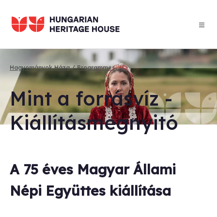
Skip
to
main
content
Hagyományok Háza
Programmes
Breadcrumb
Mint a for­rás­víz -
Kiállítás­megnyitó
A 75 éves Magyar Állami
Népi Együttes kiállítása