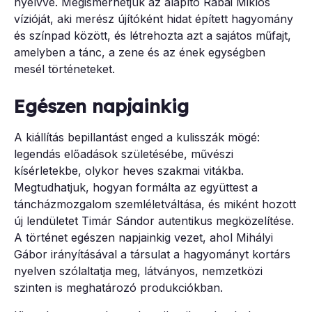
nyelvvé. Megismerhetjük az alapító Rábai Miklós
vízióját, aki merész újítóként hidat épített hagyomány
és színpad között, és létrehozta azt a sajátos műfajt,
amelyben a tánc, a zene és az ének egységben
mesél történeteket.
Egészen napjainkig
A kiállítás bepillantást enged a kulisszák mögé:
legendás előadások születésébe, művészi
kísérletekbe, olykor heves szakmai vitákba.
Megtudhatjuk, hogyan formálta az együttest a
táncházmozgalom szemléletváltása, és miként hozott
új lendületet Timár Sándor autentikus megközelítése.
A történet egészen napjainkig vezet, ahol Mihályi
Gábor irányításával a társulat a hagyományt kortárs
nyelven szólaltatja meg, látványos, nemzetközi
szinten is meghatározó produkciókban.